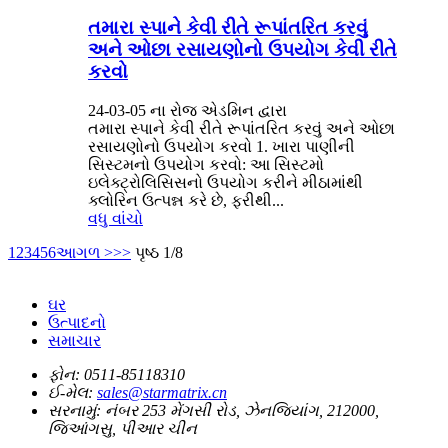
તમારા સ્પાને કેવી રીતે રૂપાંતરિત કરવું
અને ઓછા રસાયણોનો ઉપયોગ કેવી રીતે
કરવો
24-03-05 ના રોજ એડમિન દ્વારા
તમારા સ્પાને કેવી રીતે રૂપાંતરિત કરવું અને ઓછા
રસાયણોનો ઉપયોગ કરવો 1. ખારા પાણીની
સિસ્ટમનો ઉપયોગ કરવો: આ સિસ્ટમો
ઇલેક્ટ્રોલિસિસનો ઉપયોગ કરીને મીઠામાંથી
ક્લોરિન ઉત્પન્ન કરે છે, ફરીથી...
વધુ વાંચો
1
2
3
4
5
6
આગળ >
>>
પૃષ્ઠ 1/8
ઘર
ઉત્પાદનો
સમાચાર
ફોન:
0511-85118310
ઈ-મેલ:
sales@starmatrix.cn
સરનામું:
નંબર 253 મેંગસી રોડ, ઝેનજિયાંગ, 212000,
જિઆંગસુ, પીઆર ચીન