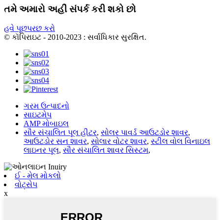
તમે અમારો અહીં સંપર્ક કરી શકો છો
હવે પૂછપરછ કરો
© કૉપિરાઇટ - 2010-2023 : સર્વાધિકાર સુરક્ષિત.
ગરમ ઉત્પાદનો
સાઇટમેપ
AMP મોબાઇલ
સૌર સંચાલિત પૂલ હીટર
,
સોલર પાવર્ડ આઉટડોર શાવર
,
આઉટડોર સન શાવર
,
સોલાર વોટર શાવર
,
સ્ટીલ વોલ વિનાઇલ
લાઇનર પૂલ
,
સૌર સંચાલિત શાવર સિસ્ટમ
,
ઈ - મેલ મોકલો
વોટ્સેપ
x