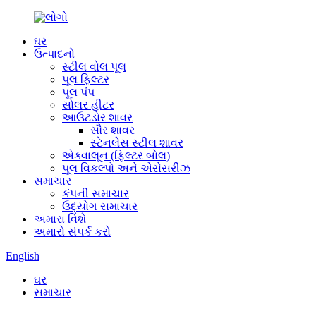
ઘર
ઉત્પાદનો
સ્ટીલ વોલ પૂલ
પૂલ ફિલ્ટર
પૂલ પંપ
સોલર હીટર
આઉટડોર શાવર
સૌર શાવર
સ્ટેનલેસ સ્ટીલ શાવર
એક્વાલૂન (ફિલ્ટર બોલ)
પૂલ વિકલ્પો અને એસેસરીઝ
સમાચાર
કંપની સમાચાર
ઉદ્યોગ સમાચાર
અમારા વિશે
અમારો સંપર્ક કરો
English
ઘર
સમાચાર