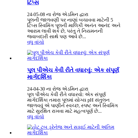
ટિપ્સ
24-05-08 ના રોજ એડમિન દ્વારા
પૂલની જાળવણી પર નાણાં બચાવવા માટેની 5
ટિપ્સ સ્વિમિંગ પૂલની માલિકી અનંત આનંદ અને
આરામ લાવી શકે છે, પરંતુ તે નિયમનની
જવાબદારી સાથે પણ આવે છે...
વધુ વાંચો
પૂલ પીએચ કેવી રીતે વધારવું: એક સંપૂર્ણ
માર્ગદર્શિકા
24-04-30 ના રોજ એડમિન દ્વારા
પૂલ પીએચ કેવી રીતે વધારવો: એક સંપૂર્ણ
માર્ગદર્શિકા તમારા પૂલમાં યોગ્ય pH સંતુલન
જાળવવું એ પાણીને સ્વચ્છ, સ્પષ્ટ અને સ્વિમિંગ
માટે સુરક્ષિત રાખવા માટે મહત્વપૂર્ણ છે...
વધુ વાંચો